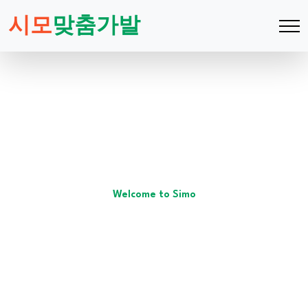
시모
맞춤가발
Welcome to Simo
Customized wig making
031. 747. 6333